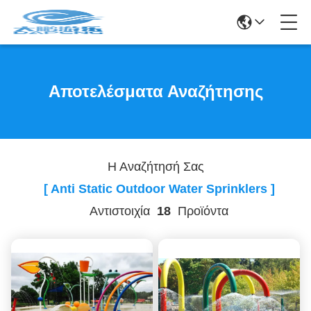
Αποτελέσματα Αναζήτησης
Η Αναζήτησή Σας
[ Anti Static Outdoor Water Sprinklers ]
Αντιστοιχία
18
Προϊόντα