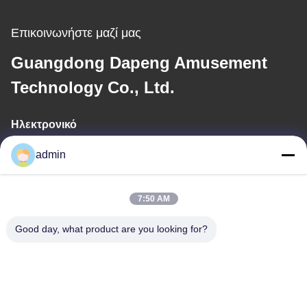
Επικοινωνήστε μαζί μας
Guangdong Dapeng Amusement
Technology Co., Ltd.
Ηλεκτρονικό
Sales01@dpwaterpark.com
admin
7:50 AM
Η διεύθυνσή μας
Good day, what product are you looking for?
Διεύθυνση
Διεύθυνση: Δωμάτιο 32, Νο 51 δρόμος Fansheng, κωμόπολη
Dagang, περιοχή Nansha, πόλη Guangzhou, επαρχία
Γκουαγκντόνγκ, Κίνα
Τηλεφώνημα