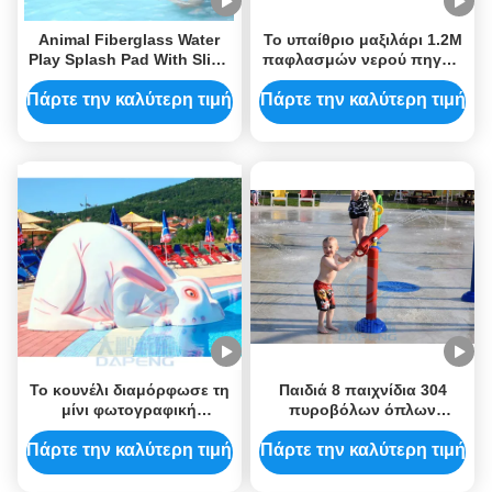
Animal Fiberglass Water
Το υπαίθριο μαξιλάρι 1.2M
Play Splash Pad With Slide
παφλασμών νερού πηγών
Customized Style Children
εξασθενίζει το ανθεκτικό
Swimming Pool Use For
ανοξείδωτο διάβρωσης
Πάρτε την καλύτερη τιμή
Πάρτε την καλύτερη τιμή
Over 3 Years Old
Το κουνέλι διαμόρφωσε τη
Παιδιά 8 παιχνίδια 304
μίνι φωτογραφική
πυροβόλων όπλων
διαφάνεια νερού πάρκων
πάρκων νερού PSI
Aqua φίμπεργκλας
ανοξείδωτο που
Πάρτε την καλύτερη τιμή
Πάρτε την καλύτερη τιμή
φωτογραφικών
προσαρμόζεται για το
διαφανειών λιμνών για τα
πάρκο ψεκασμού