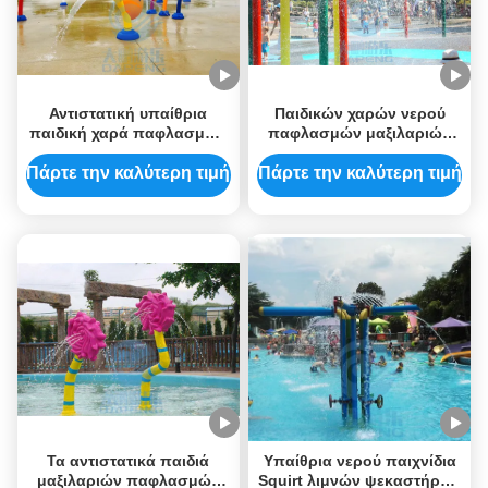
Αντιστατική υπαίθρια
Παιδικών χαρών νερού
παιδική χαρά παφλασμών
παφλασμών μαξιλαριών
νερού σαλιγκαριών
304L σύστημα
ψεκαστήρων SS 304 νερού
ψεκαστήρων νερού που
Πάρτε την καλύτερη τιμή
Πάρτε την καλύτερη τιμή
προσαρμόζεται υπαίθριο
Τα αντιστατικά παιδιά
Υπαίθρια νερού παιχνίδια
μαξιλαριών παφλασμών
Squirt λιμνών ψεκαστήρων