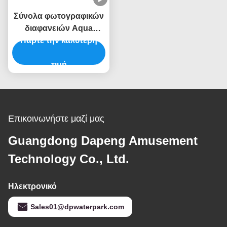
Σύνολα φωτογραφικών
διαφανειών Aqua
Πάρτε την καλύτερη
θερέτρου πάρκων
δυτικών παραλιών
φωτογραφικών
τιμή
διαφανειών νερού
πισινών φίμπεργκλας
Επικοινωνήστε μαζί μας
Guangdong Dapeng Amusement
Technology Co., Ltd.
Ηλεκτρονικό
Sales01@dpwaterpark.com