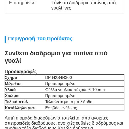
Επισημαίνω:
Σύνθετο διαδρόμιο πισίνας από 
γυαλί ίνες
Περιγραφή Του Προϊόντος
Σύνθετο διαδρόμιο για πισίνα από
γυαλί
Προδιαγραφές
Σχήμα
DP-H2S4R300
Μέγεθος
Προσαρμοσμένο
Υλικό
Φύλλα γυαλιού πάχους 6-10 mm
Χρώμα
Προσαρμοσμένο
Τελικό στυλ
Τελειώστε με το μπιλιάρδο.
Κατάλληλο για:
Εφηβός, ενήλικας
Αυτή η ομάδα διαδρόμων αποτελείται από ανοιχτές
σπειροειδείς διαδρόμους, ανοιχτές ευθείες διαδρόμους και
ουράνιο τόξο διαδρόμους.Καλώς ήρθατε να