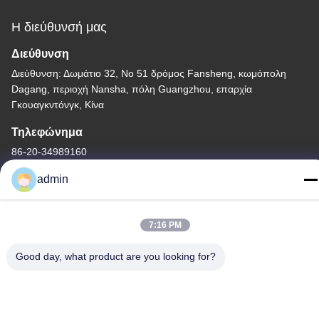
Η διεύθυνσή μας
Διεύθυνση
Διεύθυνση: Δωμάτιο 32, Νο 51 δρόμος Fansheng, κωμόπολη
Dagang, περιοχή Nansha, πόλη Guangzhou, επαρχία
Γκουαγκντόνγκ, Κίνα
Τηλεφώνημα
86-20-34989160
admin
7:16 PM
Πολιτική απορρήτου
|
Sitemap
Good day, what product are you looking for?
Κίνα Καλή ποιότητα Φωτογραφική διαφάνεια πάρκων νερού
Προμηθευτής. -2026 Guangdong Dapeng Amusement
Technology Co., Ltd. Όλα τα δικαιώματα διατηρούνται.