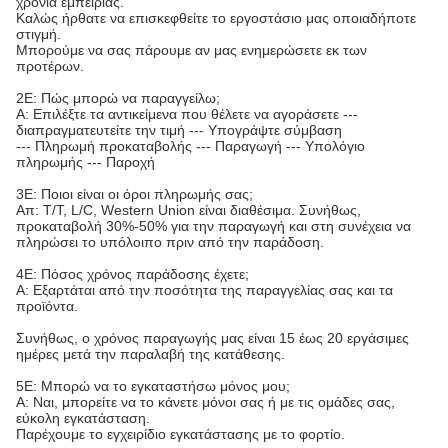
χρόνια εμπειρίας.
Καλώς ήρθατε να επισκεφθείτε το εργοστάσιο μας οποιαδήποτε
στιγμή.
Μπορούμε να σας πάρουμε αν μας ενημερώσετε εκ των
προτέρων.
2Ε: Πώς μπορώ να παραγγείλω;
Α: Επιλέξτε τα αντικείμενα που θέλετε να αγοράσετε ---
διαπραγματευτείτε την τιμή --- Υπογράψτε σύμβαση
--- Πληρωμή προκαταβολής --- Παραγωγή --- Υπολόγιο
πληρωμής --- Παροχή
3Ε: Ποιοι είναι οι όροι πληρωμής σας;
Απ: T/T, L/C, Western Union είναι διαθέσιμα. Συνήθως,
προκαταβολή 30%-50% για την παραγωγή και στη συνέχεια να
πληρώσει το υπόλοιπο πριν από την παράδοση.
4Ε: Πόσος χρόνος παράδοσης έχετε;
Α: Εξαρτάται από την ποσότητα της παραγγελίας σας και τα
προϊόντα.
Συνήθως, ο χρόνος παραγωγής μας είναι 15 έως 20 εργάσιμες
ημέρες μετά την παραλαβή της κατάθεσης.
5Ε: Μπορώ να το εγκαταστήσω μόνος μου;
Α: Ναι, μπορείτε να το κάνετε μόνοι σας ή με τις ομάδες σας,
εύκολη εγκατάσταση.
Παρέχουμε το εγχειρίδιο εγκατάστασης με το φορτίο.