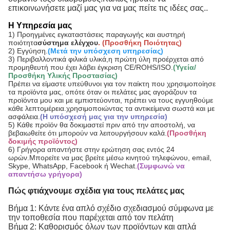
επικοινωνήσετε μαζί μας για να μας πείτε τις ιδέες σας..
Η Υπηρεσία μας
1) Προηγμένες εγκαταστάσεις παραγωγής και αυστηρή 
ποιότητα
σύστημα ελέγχου
. (Προσθήκη Ποιότητας)
2) Εγγύηση.
(Μετά την υπόσχεση υπηρεσίας)
3) Περιβαλλοντικά φιλικά υλικά,η πρώτη ύλη προέρχεται από 
προμηθευτή που έχει λάβει έγκριση CE/ROHS/ISO.
(Υγεία/
Προσθήκη Υλικής Προστασίας)
Πρέπει να είμαστε υπεύθυνοι για τον παίκτη που χρησιμοποίησε 
τα προϊόντα μας, οπότε όταν οι πελάτες μας αγοράζουν τα 
προϊόντα μου και με εμπιστεύονται, πρέπει να τους εγγυηθούμε 
κάθε λεπτομέρεια.χρησιμοποιώντας τα αντικείμενα σωστά και με 
ασφάλεια.
(Η υπόσχεσή μας για την υπηρεσία)
5) Κάθε προϊόν θα δοκιμαστεί πριν από την αποστολή, να 
βεβαιωθείτε ότι μπορούν να λειτουργήσουν καλά.
(Προσθήκη 
δοκιμής προϊόντος)
6) Γρήγορα απαντήστε στην ερώτηση σας εντός 24 
ωρών.Μπορείτε να μας βρείτε μέσω κινητού τηλεφώνου, email, 
Skype, WhatsApp, Facebook ή Wechat.
(Συμφωνώ να 
απαντήσω γρήγορα)
Πώς φτιάχνουμε σχέδια για τους πελάτες μας
Βήμα 1: Κάντε ένα απλό σχέδιο σχεδιασμού σύμφωνα με
την τοποθεσία που παρέχεται από τον πελάτη
Βήμα 2: Καθορισμός όλων των προϊόντων και απλά