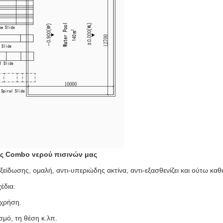
ας Combo νερού πισινών μας
ίδωσης, ομαλή, αντι-υπεριώδης ακτίνα, αντι-εξασθενίζει και ούτω καθ
έδια.
 χρήση.
μό, τη θέση κ.λπ.