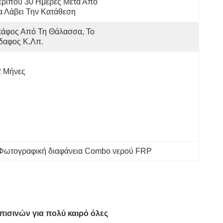
ρίπου 30 Ημέρες Μετά Από 
 Λάβει Την Κατάθεση
άφος Από Τη Θάλασσα, Το 
δαφος Κ.λπ.
2 Μήνες
Φωτογραφική διαφάνεια Combo νερού FRP
ισινών για πολύ καιρό όλες