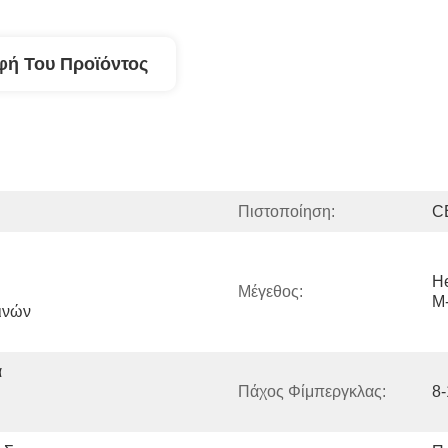
φή Του Προϊόντος
Πιστοποίηση:
C
He
Μέγεθος:
Μ
νών 
 
Πάχος Φίμπεργκλας:
8-