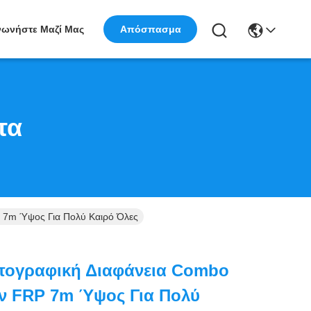
νωνήστε Μαζί Μας
Απόσπασμα
τα
 7m Ύψος Για Πολύ Καιρό Όλες
τογραφική Διαφάνεια Combo
ν FRP 7m Ύψος Για Πολύ