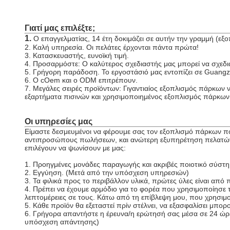
Γιατί μας επιλέξτε;
1.
Ο επαγγελματίας, 14 έτη δοκιμάζει σε αυτήν την γραμμή (εξ
2. Καλή υπηρεσία. Οι πελάτες έρχονται πάντα πρώτα!
3. Κατασκευαστής, ευνοϊκή τιμή.
4. Προσαρμόστε: Ο καλύτερος σχεδιαστής μας μπορεί να σχεδιά
5. Γρήγορη παράδοση. Το εργοστάσιό μας εντοπίζει σε Guangz
6. Ο cOem και ο ODM επιτρέπουν.
7. Μεγάλες σειρές προϊόντων: Γιγαντιαίος εξοπλισμός πάρκων 
εξαρτήματα πισινών και χρησιμοποιημένος εξοπλισμός πάρκων
Οι υπηρεσίες μας
Είμαστε δεσμευμένοι να φέρουμε σας τον εξοπλισμό πάρκων πο
αντιπροσώπους πωλήσεων, και ανώτερη εξυπηρέτηση πελατών που
επιλέγουν να ψωνίσουν με μας:
1. Προηγμένες μονάδες παραγωγής και ακριβές ποιοτικό σύστη
2. Εγγύηση. (Μετά από την υπόσχεση υπηρεσιών)
3. Τα φιλικά προς το περιβάλλον υλικά, πρώτες ύλες είναι απ
4. Πρέπει να έχουμε αρμόδιο για το φορέα που χρησιμοποίησε τ
λεπτομέρειες σε τους. Κάτω από τη επίβλεψη μου, που χρησιμο
5. Κάθε προϊόν θα εξεταστεί πρίν στέλνει, να εξασφαλίσει μπ
6. Γρήγορα απαντήστε η έρευνα/η ερώτησή σας μέσα σε 24 ώρε
υπόσχεση απάντησης)