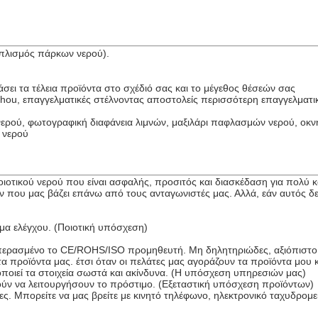
οπλισμός πάρκων νερού).
σει τα τέλεια προϊόντα στο σχέδιό σας και το μέγεθος θέσεών σας
hou, επαγγελματικές στέλνοντας αποστολείς περισσότερη επαγγελματικ
νερού, φωτογραφική διαφάνεια λιμνών, μαξιλάρι παφλασμών νερού, οκν
 νερού
ιοτικού νερού που είναι ασφαλής, προσιτός και διασκέδαση για πολύ 
 μας βάζει επάνω από τους ανταγωνιστές μας. Αλλά, εάν αυτός δεν εί
μα ελέγχου. (Ποιοτική υπόσχεση)
ό περασμένο το CE/ROHS/ISO προμηθευτή. Μη δηλητηριώδες, αξιόπιστο 
α προϊόντα μας. έτσι όταν οι πελάτες μας αγοράζουν τα προϊόντα μου 
ποιεί τα στοιχεία σωστά και ακίνδυνα. (Η υπόσχεση υπηρεσιών μας)
ορούν να λειτουργήσουν το πρόστιμο. (Εξεταστική υπόσχεση προϊόντων)
ς. Μπορείτε να μας βρείτε με κινητό τηλέφωνο, ηλεκτρονικό ταχυδρομ