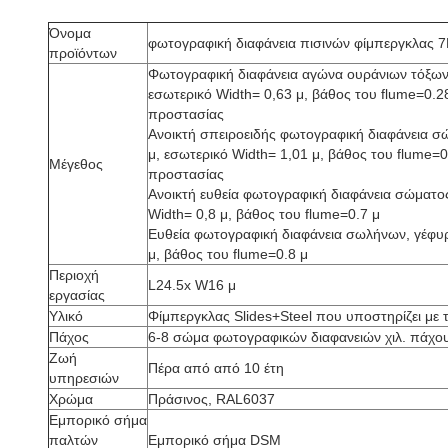
Όνομα
φωτογραφική διαφάνεια πισινών φίμπεργκλας 
προϊόντων
Φωτογραφική διαφάνεια αγώνα ουράνιων τόξων,
εσωτερικό Width= 0,63 μ, βάθος του flume=0.2
προστασίας
Ανοικτή σπειροειδής φωτογραφική διαφάνεια σ
μ, εσωτερικό Width= 1,01 μ, βάθος του flume=0
Μέγεθος
προστασίας
Ανοικτή ευθεία φωτογραφική διαφάνεια σώματος
Width= 0,8 μ, βάθος του flume=0.7 μ
Ευθεία φωτογραφική διαφάνεια σωλήνων, γέφυρ
μ, βάθος του flume=0.8 μ
Περιοχή
L24.5x W16 μ
εργασίας
Υλικό
Φίμπεργκλας Slides+Steel που υποστηρίζει με
Πάχος
6-8 σώμα φωτογραφικών διαφανειών χιλ. πάχου
Ζωή
Πέρα από από 10 έτη
υπηρεσιών
Χρώμα
Πράσινος, RAL6037
Εμπορικό σήμα
παλτών
Εμπορικό σήμα DSM