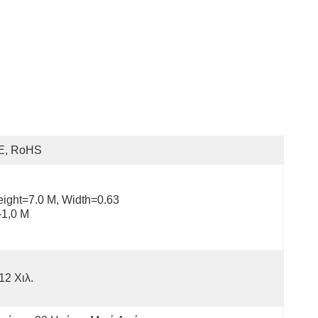
E, RoHS
ight=7.0 Μ, Width=0.63 
-1,0 Μ
12 Χιλ.