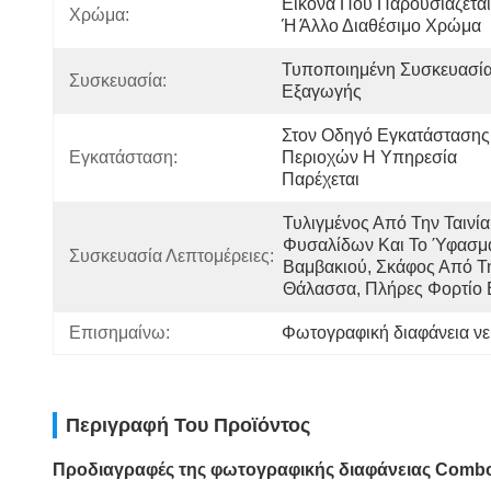
Εικόνα Που Παρουσιάζεται
Χρώμα:
Ή Άλλο Διαθέσιμο Χρώμα
Τυποποιημένη Συσκευασία
Συσκευασία:
Εξαγωγής
Στον Οδηγό Εγκατάστασης 
Εγκατάσταση:
Περιοχών Η Υπηρεσία 
Παρέχεται
Τυλιγμένος Από Την Ταινία 
Φυσαλίδων Και Το Ύφασμα
Συσκευασία Λεπτομέρειες:
Βαμβακιού, Σκάφος Από Τη
Θάλασσα, Πλήρες Φορτίο 
Επισημαίνω:
Φωτογραφική διαφάνεια ν
Περιγραφή Του Προϊόντος
Προδιαγραφές της φωτογραφικής διαφάνειας Combo