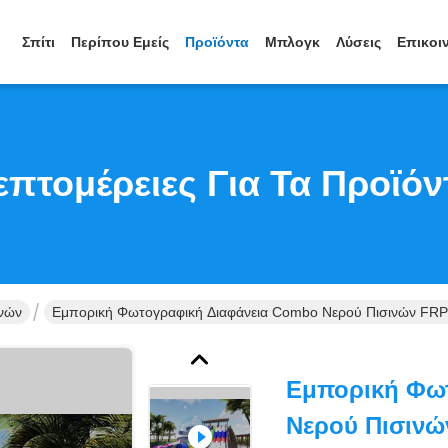
Σπίτι
Περίπου Εμείς
Προϊόντα
Μπλογκ
Λύσεις
Επικοι
επτομέρειες Για Τα Προϊόν
ινών
Εμπορική Φωτογραφική Διαφάνεια Combo Νερού Πισινών FRP
Εμπορική Φω
Νερού Πισινώ