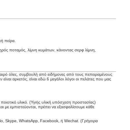
ή πείρα.
ηρός ποταμός, λίμνη κυμάτων, κάνοντας σερφ λίμνη,
καιρό όλες, συμβουλή από ειδήμονες από τους πεπειραμένους
ναι αρκετός, είναι εδώ 6 μεγάλοι λόγοι οι πελάτες που μας
ποιοτικό υλικό. (Υγιής υλική υπόσχεση προστασίας)
και με εμπιστεύονται, πρέπει να εξασφαλίσουμε κάθε
είο, Skype, WhatsApp, Facebook, ή Wechat. (Γρήγορα