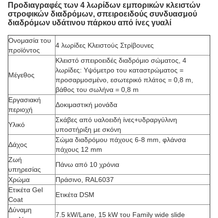
Προδιαγραφές των 4 λωρίδων εμπορικών κλειστών
στροφικών διαδρόμων, σπειροειδούς συνδυασμού
διαδρόμων υδάτινου πάρκου από ίνες γυαλί
Ονομασία του
4 λωρίδες Κλειστούς Στρίβουνες
προϊόντος
Κλειστό σπειροειδές διαδρόμιο σώματος, 4
λωρίδες: Υψόμετρο του καταστρώματος =
Μέγεθος
προσαρμοσμένο, εσωτερικό πλάτος = 0,8 m,
βάθος του σωλήνα = 0,8 m
Εργασιακή
Δοκιμαστική μονάδα
περιοχή
Σκάβες από υαλοειδή ίνες+υδραργύλινη
Υλικό
υποστήριξη με σκόνη
Σώμα διαδρόμου πάχους 6-8 mm, φλάνσα
Δάχος
πάχους 12 mm
Ζωή
Πάνω από 10 χρόνια
υπηρεσίας
Χρώμα
Πράσινο, RAL6037
Ετικέτα Gel
Ετικέτα DSM
Coat
Δύναμη
7.5 kW/Lane, 15 kW του Family wide slide