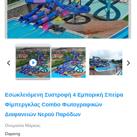
Εσωκλειόμενη Συστροφή 4 Εμπορική Σπείρα
Φίμπεργκλας Combo Φωτογραφικών
Διαφανειών Νερού Παρόδων
Ονομασία Μάρκας:
Dapeng