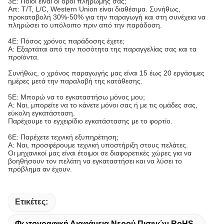
3Ε: Ποιοι είναι οι όροι πληρωμής σας;
Απ: T/T, L/C, Western Union είναι διαθέσιμα. Συνήθως,
προκαταβολή 30%-50% για την παραγωγή και στη συνέχεια να
πληρώσει το υπόλοιπο πριν από την παράδοση.
4Ε: Πόσος χρόνος παράδοσης έχετε;
Α: Εξαρτάται από την ποσότητα της παραγγελίας σας και τα
προϊόντα.
Συνήθως, ο χρόνος παραγωγής μας είναι 15 έως 20 εργάσιμες
ημέρες μετά την παραλαβή της κατάθεσης.
5Ε: Μπορώ να το εγκαταστήσω μόνος μου;
Α: Ναι, μπορείτε να το κάνετε μόνοι σας ή με τις ομάδες σας,
εύκολη εγκατάσταση.
Παρέχουμε το εγχειρίδιο εγκατάστασης με το φορτίο.
6Ε: Παρέχετε τεχνική εξυπηρέτηση;
Α: Ναι, προσφέρουμε τεχνική υποστήριξη στους πελάτες.
Οι μηχανικοί μας είναι έτοιμοι σε διαφορετικές χώρες για να
βοηθήσουν τον πελάτη να εγκαταστήσει και να λύσει το
πρόβλημα αν έχουν.
Ετικέτες:
Φωτογραφική Διαφάνεια Νερού Πισινών RoHS