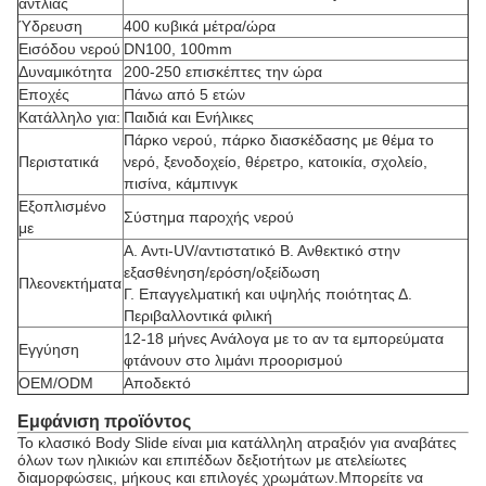
αντλίας
Ύδρευση
400 κυβικά μέτρα/ώρα
Εισόδου νερού
DN100, 100mm
Δυναμικότητα
200-250 επισκέπτες την ώρα
Εποχές
Πάνω από 5 ετών
Κατάλληλο για:
Παιδιά και Ενήλικες
Πάρκο νερού, πάρκο διασκέδασης με θέμα το
Περιστατικά
νερό, ξενοδοχείο, θέρετρο, κατοικία, σχολείο,
πισίνα, κάμπινγκ
Εξοπλισμένο
Σύστημα παροχής νερού
με
Α. Αντι-UV/αντιστατικό Β. Ανθεκτικό στην
εξασθένηση/ερόση/οξείδωση
Πλεονεκτήματα
Γ. Επαγγελματική και υψηλής ποιότητας Δ.
Περιβαλλοντικά φιλική
12-18 μήνες Ανάλογα με το αν τα εμπορεύματα
Εγγύηση
φτάνουν στο λιμάνι προορισμού
OEM/ODM
Αποδεκτό
Εμφάνιση προϊόντος
Το κλασικό Body Slide είναι μια κατάλληλη ατραξιόν για αναβάτες
όλων των ηλικιών και επιπέδων δεξιοτήτων με ατελείωτες
διαμορφώσεις, μήκους και επιλογές χρωμάτων.Μπορείτε να