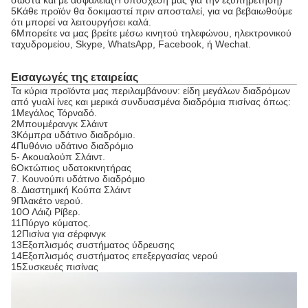
σωστά και με ασφάλεια(Η υπόσχεση μας για την εξυπηρέτηση)
5Κάθε προϊόν θα δοκιμαστεί πριν αποσταλεί, για να βεβαιωθούμε
ότι μπορεί να λειτουργήσει καλά.
6Μπορείτε να μας βρείτε μέσω κινητού τηλεφώνου, ηλεκτρονικού
ταχυδρομείου, Skype, WhatsApp, Facebook, ή Wechat.
Εισαγωγές της εταιρείας
Τα κύρια προϊόντα μας περιλαμβάνουν: είδη μεγάλων διαδρόμων
από γυαλί ίνες και μερικά συνδυασμένα διαδρόμια πισίνας όπως:
1Μεγάλος Τόρναδό.
2Μπουμέρανγκ Σλάιντ
3Κόμπρα υδάτινο διαδρόμιο.
4Πυθόνιο υδάτινο διαδρόμιο
5- Ακουαλούπ Σλάιντ.
6Οκτώπιος υδατοκινητήρας
7. Κουνούπι υδάτινο διαδρόμιο
8. Διαστημική Κούπα Σλάιντ
9Πλακέτο νερού.
10Ο Λάιζι Ρίβερ.
11Πύργο κύματος.
12Πισίνα για σέρφινγκ
13Εξοπλισμός συστήματος ύδρευσης
14Εξοπλισμός συστήματος επεξεργασίας νερού
15Συσκευές πισίνας