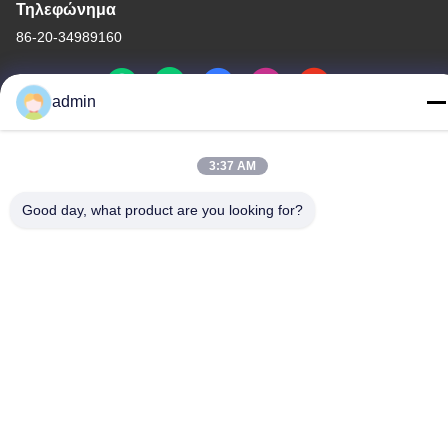
Τηλεφώνημα
86-20-34989160
admin
Πολιτική απορρήτου
|
Sitemap
3:37 AM
Κίνα Καλή ποιότητα Φωτογραφική διαφάνεια πάρκων νερού
Good day, what product are you looking for?
Προμηθευτής. -2026 Guangdong Dapeng Amusement
Technology Co., Ltd. Όλα τα δικαιώματα διατηρούνται.