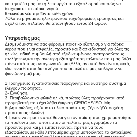
και την ιδέα μας με τη λειτουργία του εξοπλισμού και πώς να
διαχειριστεί το πάρκο νερού.
6Ξεκινάμε νέα προϊόντα κάθε χρόνο.
7Όλα τα μηνύματα ηλεκτρονικού ταχυδρομείου, ερωτήσεις και
σχόλια των πελατών θα απαντηθούν εντός 24 ωρών.
Υπηρεσίες μας
Δεσμευόμαστε να σας φέρουμε ποιοτικό εξοπλισμό για πάρκα
νερού που είναι ασφαλές, προσιτό και διασκεδαστικό για όλες τις
ηλικίες, ειδική συμβουλή από εξειδικευμένους αντιπροσώπους
πωλήσεων,και την ανώτερη εξυπηρέτηση πελατών που μας βάζει
πάνω από τους ανταγωνιστές μαςΑλλά, αν αυτό δεν είναι αρκετό,
εδώ είναι 6 σπουδαίοι λόγοι που οι πελάτες μας επιλέγουν να
ψωνίζουν μαζί μας:
1Προηγμένες εγκαταστάσεις παραγωγής και αυστηρό σύστημα
ελέγχου ποιότητας.
2- Εγγύηση.
3. Περιβαλλοντικά φιλικά υλικά, πρώτες ύλες προέρχονται από
προμηθευτή που έχει λάβει έγκριση CE/ROHS/ISO. Μη
δηλητηριώδες, αξιόπιστο υλικό ποιότητας. (Υγιεινή/Υποσχέση
προστασίας υλικών)
4Πρέπει να είμαστε υπεύθυνοι για τον παίκτη που χρησιμοποίησε
τα προϊόντα μας, οπότε όταν οι πελάτες μας αγοράζουν τα
προϊόντα μου και με εμπιστεύονται, πρέπει να τους
εξασφαλίσουμε κάθε λεπτομέρεια.χρησιμοποιώντας τα αντικείμενα