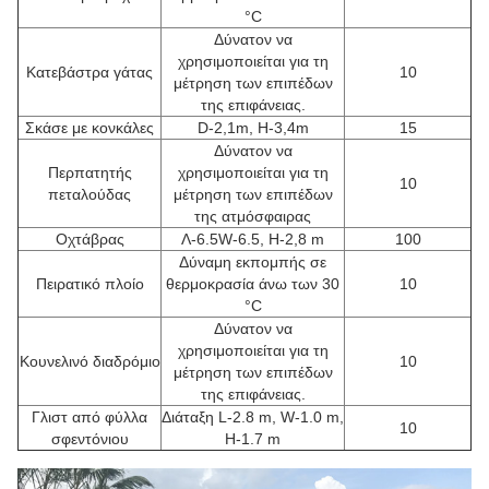
°C
Δύνατον να
χρησιμοποιείται για τη
Κατεβάστρα γάτας
10
μέτρηση των επιπέδων
της επιφάνειας.
Σκάσε με κονκάλες
D-2,1m, H-3,4m
15
Δύνατον να
Περπατητής
χρησιμοποιείται για τη
10
πεταλούδας
μέτρηση των επιπέδων
της ατμόσφαιρας
Οχτάβρας
Λ-6.5W-6.5, H-2,8 m
100
Δύναμη εκπομπής σε
Πειρατικό πλοίο
θερμοκρασία άνω των 30
10
°C
Δύνατον να
χρησιμοποιείται για τη
Κουνελινό διαδρόμιο
10
μέτρηση των επιπέδων
της επιφάνειας.
Γλιστ από φύλλα
Διάταξη L-2.8 m, W-1.0 m,
10
σφεντόνιου
H-1.7 m