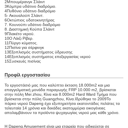
2Μπουμέρανγκ Σλάιντ
3Κόμπρα υδάτινο διαδρόμιο.
4Πυθόνιο υδάτινο διαδρόμιο
5- Ακουαλούπ Σλάιντ.
6Οκτώπιος υδατοκινητήρας
7. Κουνούπι υδάτινο διαδρόμιο
8. Διαστημική Κούπα Σλάιντ
9Πλακέτο νερού.
10Ο Λάιζι Ρίβερ.
11Πύργο κύματος.
12Πισίνα για σέρφινγκ
13Εξοπλισμός συστήματος ύδρευσης
14Εξοπλισμός συστήματος επεξεργασίας νερού
15Συσκευές πισίνας
Προφίλ εργοστασίου
Το εργοστάσιό μας που καλύπτει έκταση 18.000m2 και μια
επαγγελματική μονάδα παραγωγής FRP 10.000 m2, βρίσκεται
στην πόλη Mei zhou, Κίνα και 8.000m2 Hard Ward Τμήμα που
βρίσκεται στην πόλη Guangzhou, Κίνα.Ιδρύθηκε το 2009Το
πάρκο νερού Dapeng έχει εξυπηρετήσει εκατοντάδες πελάτες τα
τελευταία 14 χρόνια και δεκάδες εκατομμύρια οικογένειες
απολαμβάνουν τα προϊόντα ψυχαγωγίας νερού μας κάθε χρόνο.
Η Dapeng Amusement είναι μια εταιρεία που ειδικεύεται σε