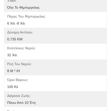
Υλικό:
Όλο Το Φίμπεργκλας
Πάχος Του Φίμπεργκλας:
6 Χιλ.-8 Χιλ.
Δύναμη Αντλιών:
0,735 KW
Κολπίσκος Νερού:
32 Χιλ.
Ροή Του Νερού:
8 Μ ³ /h
Όριο Βάρους:
100 Κλ
Διάρκεια Ζωής:
Πάνω Από 10 Έτη