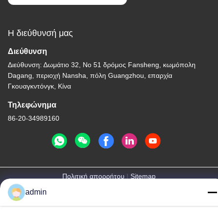
Η διεύθυνσή μας
Διεύθυνση
Διεύθυνση: Δωμάτιο 32, Νο 51 δρόμος Fansheng, κωμόπολη
Dagang, περιοχή Nansha, πόλη Guangzhou, επαρχία
Γκουαγκντόνγκ, Κίνα
Τηλεφώνημα
86-20-34989160
Πολιτική απορρήτου
|
Sitemap
admin
Κίνα Καλή ποιότητα Φωτογραφική διαφάνεια πάρκων νερού
Προμηθευτής. -2026 Guangdong Dapeng Amusement
Technology Co., Ltd. Όλα τα δικαιώματα διατηρούνται.