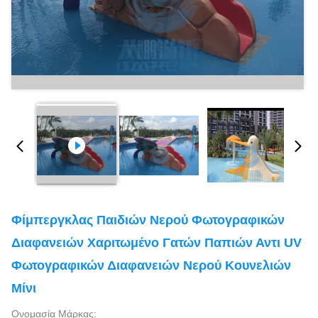
Φίμπεργκλας Παιδιών Νερού Φωτογραφικών
Διαφανειών Χαριτωμένο Γατών Παπιών Αντι UV
Φωτογραφικών Διαφανειών Νερού Κουνελιών
Μίνι
Ονομασία Μάρκας: