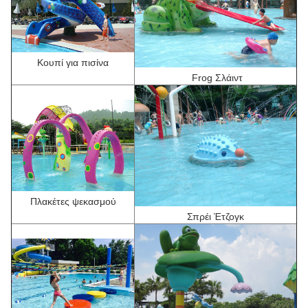
Κουπί για πισίνα
F
rog Σλάιντ
Πλακέτες ψεκασμού
Σπρέι Έτζογκ