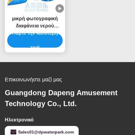
μικρή φωτογραφική
διαφάνεια νερού
Πάρτε την καλύτερη
μανιταριών
φίμπεργκλας
φωτογραφικών
τιμή
διαφανειών νερού
παφλασμών ύψους
2.6m για τα παιδιά
Επικοινωνήστε μαζί μας
Guangdong Dapeng Amusement
Technology Co., Ltd.
Ηλεκτρονικό
Sales01@dpwaterpark.com