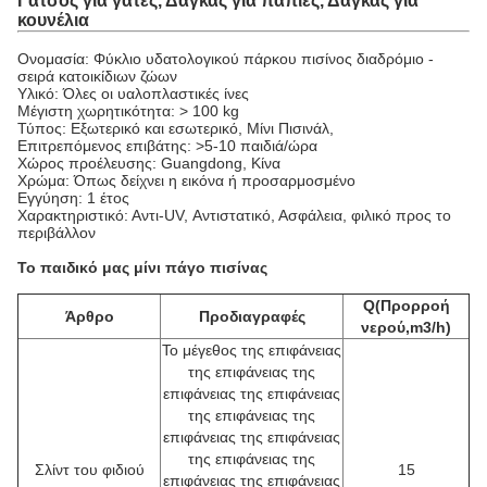
Γάτσος για γάτες, Δάγκας για πάπιες, Δάγκας για
κουνέλια
Ονομασία: Φύκλιο υδατολογικού πάρκου πισίνος διαδρόμιο -
σειρά κατοικίδιων ζώων
Υλικό: Όλες οι υαλοπλαστικές ίνες
Μέγιστη χωρητικότητα: > 100 kg
Τύπος: Εξωτερικό και εσωτερικό, Μίνι Πισινάλ,
Επιτρεπόμενος επιβάτης: >5-10 παιδιά/ώρα
Χώρος προέλευσης: Guangdong, Κίνα
Χρώμα: Όπως δείχνει η εικόνα ή προσαρμοσμένο
Εγγύηση: 1 έτος
Χαρακτηριστικό: Αντι-UV, Αντιστατικό, Ασφάλεια, φιλικό προς το
περιβάλλον
Το παιδικό μας μίνι πάγο πισίνας
Q(Προρροή
Άρθρο
Προδιαγραφές
νερού,m3/h)
Το μέγεθος της επιφάνειας
της επιφάνειας της
επιφάνειας της επιφάνειας
της επιφάνειας της
επιφάνειας της επιφάνειας
της επιφάνειας της
Σλίντ του φιδιού
15
επιφάνειας της επιφάνειας