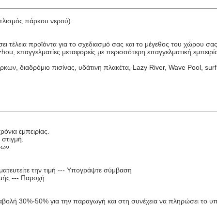
οπλισμός πάρκου νερού).
ι τέλεια προϊόντα για το σχεδιασμό σας και το μέγεθος του χώρου σα
ou, επαγγελματίες μεταφορείς με περισσότερη επαγγελματική εμπειρί
ν, διαδρόμιο πισίνας, υδάτινη πλακέτα, Lazy River, Wave Pool, surfi
ρόνια εμπειρίας.
 στιγμή.
ρων.
γματευτείτε την τιμή --- Υπογράψτε σύμβαση
μής --- Παροχή
αταβολή 30%-50% για την παραγωγή και στη συνέχεια να πληρώσει το 