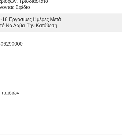
ριοχών, Τρισδιάστατο 
νοντας Σχέδιο
-18 Εργάσιμες Ημέρες Μετά 
πό Να Λάβει Την Κατάθεση
506290000
 παιδιών