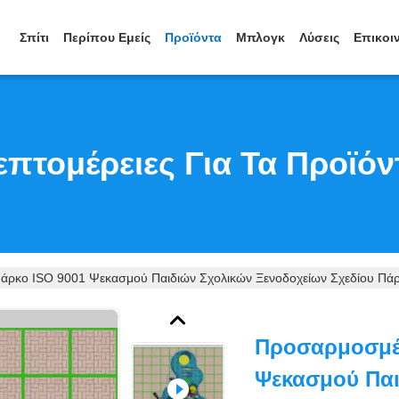
Σπίτι
Περίπου Εμείς
Προϊόντα
Μπλογκ
Λύσεις
Επικοι
επτομέρειες Για Τα Προϊόν
ρκο ISO 9001 Ψεκασμού Παιδιών Σχολικών Ξενοδοχείων Σχεδίου Πάρ
Προσαρμοσμέ
Ψεκασμού Παι