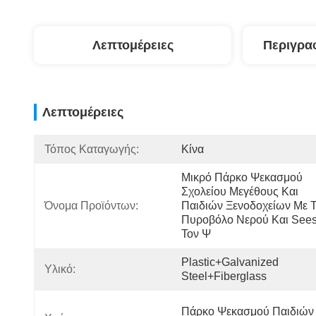
Λεπτομέρειες
Περιγρα
Λεπτομέρειες
Τόπος Καταγωγής:
Κίνα
Μικρό Πάρκο Ψεκασμού 
Σχολείου Μεγέθους Και 
Όνομα Προϊόντων:
Παιδιών Ξενοδοχείων Με Τ
Πυροβόλο Νερού Και Sees
Τον Ψ
Plastic+Galvanized 
Υλικό:
Steel+Fiberglass
Πάρκο Ψεκασμού Παιδιών 