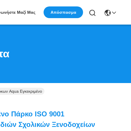
νωνήστε Μαζί Μας
Απόσπασμα
τα
κων Aqua Εγκεκριμένο
νο Πάρκο ISO 9001
διών Σχολικών Ξενοδοχείων