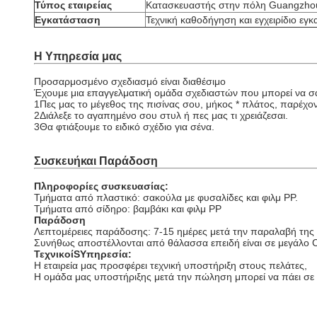
Τύπος εταιρείας
Κατασκευαστής στην πόλη Guangzhou
Εγκατάσταση
Τεχνική καθοδήγηση και εγχειρίδιο εγ
Η Υπηρεσία μας
Προσαρμοσμένο σχεδιασμό είναι διαθέσιμο
Έχουμε μια επαγγελματική ομάδα σχεδιαστών που μπορεί να σας
1Πες μας το μέγεθος της πισίνας σου, μήκος * πλάτος, παρέχοντ
2Διάλεξε το αγαπημένο σου στυλ ή πες μας τι χρειάζεσαι.
3Θα φτιάξουμε το ειδικό σχέδιο για σένα.
Συσκευή
και Παράδοση
Πληροφορίες συσκευασίας:
Τμήματα από πλαστικό: σακούλα με φυσαλίδες και φιλμ PP.
Τμήματα από σίδηρο: βαμβάκι και φιλμ PP
Παράδοση
Λεπτομέρειες παράδοσης: 7-15 ημέρες μετά την παραλαβή τη
Συνήθως αποστέλλονται από θάλασσα επειδή είναι σε μεγάλο
Τεχνικοί
S
Υπηρεσία:
Η εταιρεία μας προσφέρει τεχνική υποστήριξη στους πελάτες,
Η ομάδα μας υποστήριξης μετά την πώληση μπορεί να πάει σε δ