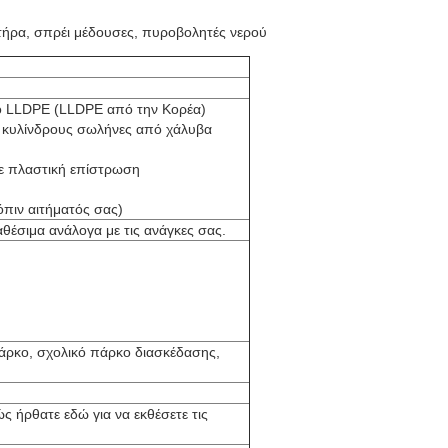
στήρα, σπρέι μέδουσες, πυροβολητές νερού
ο LLDPE (LLDPE από την Κορέα)
 κυλίνδρους σωλήνες από χάλυβα
με πλαστική επίστρωση
τόπιν αιτήματός σας)
αθέσιμα ανάλογα με τις ανάγκες σας.
πάρκο, σχολικό πάρκο διασκέδασης,
ς ήρθατε εδώ για να εκθέσετε τις