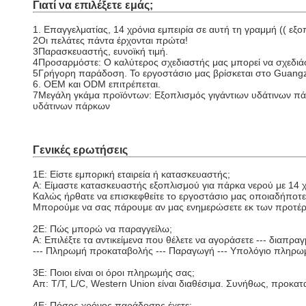
Γιατί να επιλέξετε εμάς;
1. Επαγγελματίας, 14 χρόνια εμπειρία σε αυτή τη γραμμή (( εξ
2Οι πελάτες πάντα έρχονται πρώτα!
3Παρασκευαστής, ευνοϊκή τιμή.
4Προσαρμόστε: Ο καλύτερος σχεδιαστής μας μπορεί να σχεδιάσε
5Γρήγορη παράδοση. Το εργοστάσιο μας βρίσκεται στο Guangzh
6. OEM και ODM επιτρέπεται.
7Μεγάλη γκάμα προϊόντων: Εξοπλισμός γιγάντιων υδάτινων πάρκω
υδάτινων πάρκων
Γενικές ερωτήσεις
1Ε: Είστε εμπορική εταιρεία ή κατασκευαστής;
Α: Είμαστε κατασκευαστής εξοπλισμού για πάρκα νερού με 14 χ
Καλώς ήρθατε να επισκεφθείτε το εργοστάσιο μας οποιαδήποτε
Μπορούμε να σας πάρουμε αν μας ενημερώσετε εκ των προτέ
2Ε: Πώς μπορώ να παραγγείλω;
Α: Επιλέξτε τα αντικείμενα που θέλετε να αγοράσετε --- διαπρα
--- Πληρωμή προκαταβολής --- Παραγωγή --- Υπολόγιο πληρω
3Ε: Ποιοι είναι οι όροι πληρωμής σας;
Απ: T/T, L/C, Western Union είναι διαθέσιμα. Συνήθως, προκ
4Ε: Πόσος χρόνος παράδοσης έχετε;