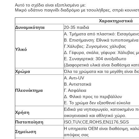
Αυτό το σχέδιο είναι εξοπλισμένο με:
Μικρό υδάτινο παιγνίδι διαδρόμιο με τσουλήθρες, σπρέι κουνι
Χαρακτηριστικά
Δυναμικότητα
20-35 παιδιά
Α. Τμήματα από πλαστικό: Εισαγόμεν
Β. Επισήμανση: Εθνικά τυποποιημένα
Γ.Χάλυβες: Ζυγισμένος χάλυβας
Υλικό
Δ. Γέφυρα, σκάλα, γέφυρα: Χάλυβας 
Ε. Συναγερτικά: 304 ανοξείδωτο
(Διαφορετικά υλικά είναι διαθέσιμα κα
Χρώμα
Όλα τα χρώματα και τα μεγέθη είναι δι
Α. Αντι-UV
Β. Αντιστατικά
Πλεονέκτημα
Γ. Ασφάλεια
Δ. Φιλικό προς το περιβάλλον
Ε. Το χρώμα δεν εξασθενεί εύκολα
Ειδικά για νηπιαγωγείο, κατοικημένο 
Χρήση
οικογενειακό και αθλητικό χώρο.
Πιστοποίηση
ISO,TUV,CE,ROHS,EN1176,SGS
Η υπηρεσία OEM είναι διαθέσιμη, καλώ
Σημείωση
απόψεις σας