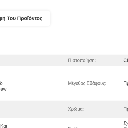
φή Του Προϊόντος
Πιστοποίηση:
C
ο 
Μέγεθος Εδάφους:
Π
aw 
Χρώμα:
Π
Σχ
Και 