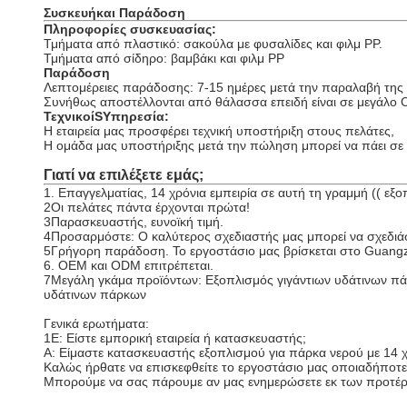
Συσκευή
και Παράδοση
Πληροφορίες συσκευασίας:
Τμήματα από πλαστικό: σακούλα με φυσαλίδες και φιλμ PP.
Τμήματα από σίδηρο: βαμβάκι και φιλμ PP
Παράδοση
Λεπτομέρειες παράδοσης: 7-15 ημέρες μετά την παραλαβή τη
Συνήθως αποστέλλονται από θάλασσα επειδή είναι σε μεγάλο
Τεχνικοί
S
Υπηρεσία:
Η εταιρεία μας προσφέρει τεχνική υποστήριξη στους πελάτες,
Η ομάδα μας υποστήριξης μετά την πώληση μπορεί να πάει σε δ
Γιατί να επιλέξετε εμάς;
1. Επαγγελματίας, 14 χρόνια εμπειρία σε αυτή τη γραμμή (( εξ
2Οι πελάτες πάντα έρχονται πρώτα!
3Παρασκευαστής, ευνοϊκή τιμή.
4Προσαρμόστε: Ο καλύτερος σχεδιαστής μας μπορεί να σχεδιάσε
5Γρήγορη παράδοση. Το εργοστάσιο μας βρίσκεται στο Guangzh
6. OEM και ODM επιτρέπεται.
7Μεγάλη γκάμα προϊόντων: Εξοπλισμός γιγάντιων υδάτινων πάρκω
υδάτινων πάρκων
Γενικά ερωτήματα:
1Ε: Είστε εμπορική εταιρεία ή κατασκευαστής;
Α: Είμαστε κατασκευαστής εξοπλισμού για πάρκα νερού με 14 χ
Καλώς ήρθατε να επισκεφθείτε το εργοστάσιο μας οποιαδήποτε
Μπορούμε να σας πάρουμε αν μας ενημερώσετε εκ των προτέ