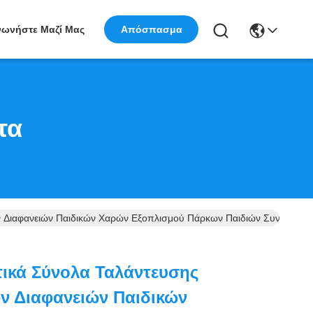
νωνήστε Μαζί Μας
Απόσπασμα
τα
ιαφανειών Παιδικών Χαρών Εξοπλισμού Πάρκων Παιδιών Συνήθειας Τη
ικά Σύνολα Ταλάντευσης
 Διαφανειών Παιδικών