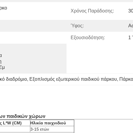
ρκο 
Χρόνος Παράδοσης:
3
Ύφος:
Ασ
Εξουσιοδότηση:
1
 
 
Εμ
κό διαδρόμιο
, 
Εξοπλισμός εξωτερικού παιδικού πάρκου
, 
Πάρκο
ριων παιδικών χώρων
ς L*W (CM)
Ηλικία παιχνιδιού
3-15 ετών