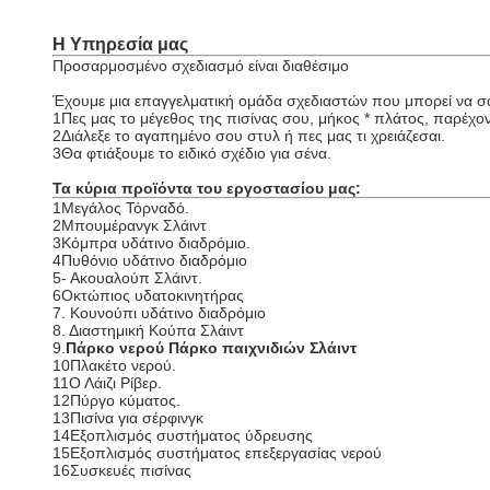
Η Υπηρεσία μας
Προσαρμοσμένο σχεδιασμό είναι διαθέσιμο
Έχουμε μια επαγγελματική ομάδα σχεδιαστών που μπορεί να σας
1Πες μας το μέγεθος της πισίνας σου, μήκος * πλάτος, παρέχοντ
2Διάλεξε το αγαπημένο σου στυλ ή πες μας τι χρειάζεσαι.
3Θα φτιάξουμε το ειδικό σχέδιο για σένα.
Τα κύρια προϊόντα του εργοστασίου μας:
1Μεγάλος Τόρναδό.
2Μπουμέρανγκ Σλάιντ
3Κόμπρα υδάτινο διαδρόμιο.
4Πυθόνιο υδάτινο διαδρόμιο
5- Ακουαλούπ Σλάιντ.
6Οκτώπιος υδατοκινητήρας
7. Κουνούπι υδάτινο διαδρόμιο
8. Διαστημική Κούπα Σλάιντ
9.
Πάρκο νερού Πάρκο παιχνιδιών Σλάιντ
10Πλακέτο νερού.
11Ο Λάιζι Ρίβερ.
12Πύργο κύματος.
13Πισίνα για σέρφινγκ
14Εξοπλισμός συστήματος ύδρευσης
15Εξοπλισμός συστήματος επεξεργασίας νερού
16Συσκευές πισίνας