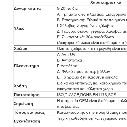
Χαρακτηριστικά
Δυναμικότητα
5-20 παιδιά
Α. Τμήματα από πλαστικό: Εισαγόμεν
Β. Επισήμανση: Εθνικά τυποποιημένα
Γ.Χάλυβες: Ζυγισμένος χάλυβας
Υλικό
Δ. Γέφυρα, σκάλα, γέφυρα: Χάλυβας μ
Ε. Συναγερτικά: 304 ανοξείδωτο
(Διαφορετικά υλικά είναι διαθέσιμα κατ
Χρώμα
Όλα τα χρώματα και τα μεγέθη είναι δια
Α. Αντι-UV
Β. Αντιστατικά
Πλεονέκτημα
Γ. Ασφάλεια
Δ. Φιλικό προς το περιβάλλον
Ε. Το χρώμα δεν εξασθενεί εύκολα
Ειδικά για νηπιαγωγείο, κατοικημένο 
Χρήση
οικογενειακό και αθλητικό χώρο.
Πιστοποίηση
ISO,TUV,CE,ROHS,EN1176,SGS
Η υπηρεσία OEM είναι διαθέσιμη, καλώς
Σημείωση
απόψεις σας
Τύπος εταιρείας
Κατασκευαστής στην πόλη Guangzhou,
Τεχνική καθοδήγηση και εγχειρίδιο εγκ
Εγκατάσταση