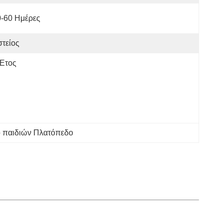
0-60 Ημέρες
τείος
 Έτος
 παιδιών Πλατόπεδο