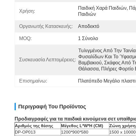
Παιδική Χαρά Παιδιών, Πά
Χρήση:
Παιδιών
Οργανωτής Κατασκευής:
Αποδεκτό
MOQ:
1 Σύνολο
Τυλιγμένος Από Την Ταινία 
Φυσαλίδων Και Το Ύφασμα
Συσκευασία Λεπτομέρειες:
Βαμβακιού, Σκάφος Από Τη
Θάλασσα, Πλήρες Φορτίο 
Επισημαίνω:
Πλατόπεδο Μεγάλο πλαστι
Περιγραφή Του Προϊόντος
Προδιαγραφές για τα παιδικά κινούμενα σετ υπαίθ
Αριθμός της θέσης
Μέγεθος L*W*H (CM)
Ζώνη χρήση
DP-OP013
1200*900*580
1500 x 10000