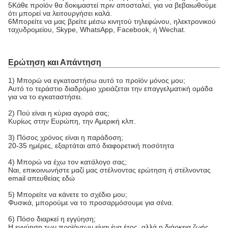
5Κάθε προϊόν θα δοκιμαστεί πριν αποσταλεί, για να βεβαιωθούμε
ότι μπορεί να λειτουργήσει καλά.
6Μπορείτε να μας βρείτε μέσω κινητού τηλεφώνου, ηλεκτρονικού
ταχυδρομείου, Skype, WhatsApp, Facebook, ή Wechat.
Ερώτηση και Απάντηση
1) Μπορώ να εγκαταστήσω αυτό το προϊόν μόνος μου;
Αυτό το τεράστιο διαδρόμιο χρειάζεται την επαγγελματική ομάδα
για να το εγκαταστήσει.
2) Πού είναι η κύρια αγορά σας;
Κυρίως στην Ευρώπη, την Αμερική κλπ.
3) Πόσος χρόνος είναι η παράδοση;
20-35 ημέρες, εξαρτάται από διαφορετική ποσότητα
4) Μπορώ να έχω τον κατάλογο σας;
Ναι, επικοινωνήστε μαζί μας στέλνοντας ερώτηση ή στέλνοντας
email απευθείας εδώ
5) Μπορείτε να κάνετε το σχέδιο μου;
Φυσικά, μπορούμε να το προσαρμόσουμε για σένα.
6) Πόσο διαρκεί η εγγύηση;
Η εγγύηση των προϊόντων είναι ένα έτος, αλλά η διάρκεια ζωής