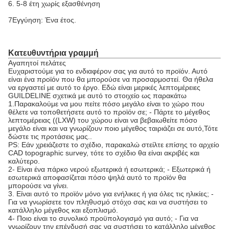
6. 5-8 έτη χωρίς εξασθένηση
7Εγγύηση: Ένα έτος.
Κατευθυντήρια γραμμή
Αγαπητοί πελάτες
Ευχαριστούμε για το ενδιαφέρον σας για αυτό το προϊόν. Αυτό
είναι ένα προϊόν που θα μπορούσε να προσαρμοστεί. Θα ήθελα
να εργαστεί με αυτό το έργο. Εδώ είναι μερικές λεπτομέρειες
GUILDELINE σχετικά με αυτό το στοιχείο ως παρακάτω
1.Παρακαλούμε να μου πείτε πόσο μεγάλο είναι το χώρο που
θέλετε να τοποθετήσετε αυτό το προϊόν σε; - Πάρτε το μέγεθος
λεπτομέρειας ((LXW) του χώρου είναι να βεβαιωθείτε πόσο
μεγάλο είναι και να γνωρίζουν ποιο μέγεθος ταιριάζει σε αυτό,Τότε
δώστε τις προτάσεις μας..
PS: Εάν χρειάζεστε το σχέδιο, παρακαλώ στείλτε επίσης το αρχείο
CAD topographic survey, τότε το σχέδιο θα είναι ακριβές και
καλύτερο.
2- Είναι ένα πάρκο νερού εξωτερικά ή εσωτερικά; - Εξωτερικά ή
εσωτερικά αποφασίζεται πόσο ψηλά αυτό το προϊόν θα
μπορούσε να γίνει.
3. Είναι αυτό το προϊόν μόνο για ενήλικες ή για όλες τις ηλικίες; -
Για να γνωρίσετε τον πληθυσμό στόχο σας και να συστήσει το
κατάλληλο μέγεθος και εξοπλισμό.
4- Ποιο είναι το συνολικό προϋπολογισμό για αυτό; - Για να
γνωρίζουν την επένδυσή σας να συστήσει το κατάλληλο μέγεθος