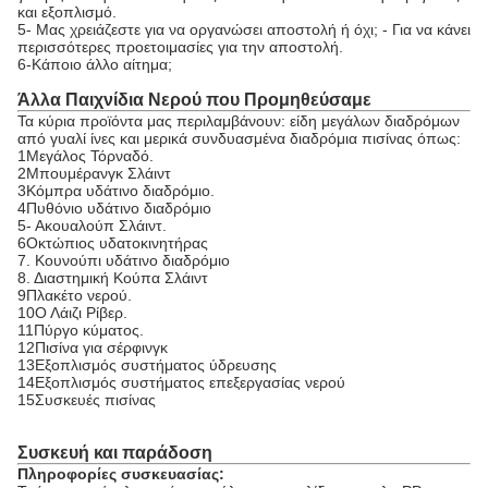
και εξοπλισμό.
5- Μας χρειάζεστε για να οργανώσει αποστολή ή όχι; - Για να κάνει
περισσότερες προετοιμασίες για την αποστολή.
6-Κάποιο άλλο αίτημα;
Άλλα Παιχνίδια Νερού που Προμηθεύσαμε
Τα κύρια προϊόντα μας περιλαμβάνουν: είδη μεγάλων διαδρόμων
από γυαλί ίνες και μερικά συνδυασμένα διαδρόμια πισίνας όπως:
1Μεγάλος Τόρναδό.
2Μπουμέρανγκ Σλάιντ
3Κόμπρα υδάτινο διαδρόμιο.
4Πυθόνιο υδάτινο διαδρόμιο
5- Ακουαλούπ Σλάιντ.
6Οκτώπιος υδατοκινητήρας
7. Κουνούπι υδάτινο διαδρόμιο
8. Διαστημική Κούπα Σλάιντ
9Πλακέτο νερού.
10Ο Λάιζι Ρίβερ.
11Πύργο κύματος.
12Πισίνα για σέρφινγκ
13Εξοπλισμός συστήματος ύδρευσης
14Εξοπλισμός συστήματος επεξεργασίας νερού
15Συσκευές πισίνας
Συσκευή και παράδοση
Πληροφορίες συσκευασίας: