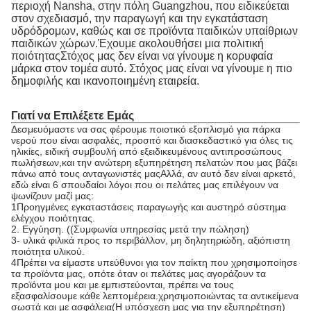
περιοχή Nansha, στην πόλη Guangzhou, που ειδικεύεται
στον σχεδιασμό, την παραγωγή και την εγκατάσταση
υδρόδρομων, καθώς και σε προϊόντα παιδικών υπαίθριων
παιδικών χώρων.Έχουμε ακολουθήσει μια πολιτική
ποιότηταςΣτόχος μας δεν είναι να γίνουμε η κορυφαία
μάρκα στον τομέα αυτό. Στόχος μας είναι να γίνουμε η πιο
δημοφιλής και ικανοποιημένη εταιρεία.
Γιατί να Επιλέξετε Εμάς
Δεσμευόμαστε να σας φέρουμε ποιοτικό εξοπλισμό για πάρκα
νερού που είναι ασφαλές, προσιτό και διασκεδαστικό για όλες τις
ηλικίες, ειδική συμβουλή από εξειδικευμένους αντιπροσώπους
πωλήσεων,και την ανώτερη εξυπηρέτηση πελατών που μας βάζει
πάνω από τους ανταγωνιστές μαςΑλλά, αν αυτό δεν είναι αρκετό,
εδώ είναι 6 σπουδαίοι λόγοι που οι πελάτες μας επιλέγουν να
ψωνίζουν μαζί μας:
1Προηγμένες εγκαταστάσεις παραγωγής και αυστηρό σύστημα
ελέγχου ποιότητας.
2. Εγγύηση. ((Συμφωνία υπηρεσίας μετά την πώληση)
3- υλικά φιλικά προς το περιβάλλον, μη δηλητηριώδη, αξιόπιστη
ποιότητα υλικού.
4Πρέπει να είμαστε υπεύθυνοι για τον παίκτη που χρησιμοποίησε
τα προϊόντα μας, οπότε όταν οι πελάτες μας αγοράζουν τα
προϊόντα μου και με εμπιστεύονται, πρέπει να τους
εξασφαλίσουμε κάθε λεπτομέρεια.χρησιμοποιώντας τα αντικείμενα
σωστά και με ασφάλεια(Η υπόσχεση μας για την εξυπηρέτηση)