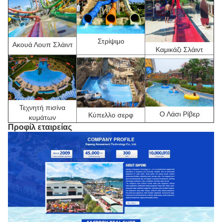
Στρίψιμο
Ακουά Λουπ Σλάιντ
Καμικάζι Σλάιντ
Τεχνητή πισίνα
Ο Λάσι Ρίβερ
Κύπελλο σερφ
κυμάτων
Προφίλ εταιρείας