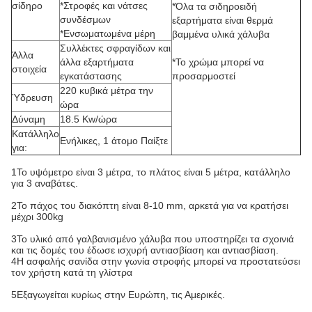
σίδηρο
*Στροφές και νάτσες
*Όλα τα σιδηροειδή
συνδέσμων
εξαρτήματα είναι θερμά
*Ενσωματωμένα μέρη
βαμμένα υλικά χάλυβα
Συλλέκτες σφραγίδων και
Άλλα
άλλα εξαρτήματα
*Το χρώμα μπορεί να
στοιχεία
εγκατάστασης
προσαρμοστεί
220 κυβικά μέτρα την
Ύδρευση
ώρα
Δύναμη
18.5 Kw/ώρα
Κατάλληλο
Ενήλικες, 1 άτομο Παίξτε
για:
1Το υψόμετρο είναι 3 μέτρα, το πλάτος είναι 5 μέτρα, κατάλληλο
για 3 αναβάτες.
2Το πάχος του διακόπτη είναι 8-10 mm, αρκετά για να κρατήσει
μέχρι 300kg
3Το υλικό από γαλβανισμένο χάλυβα που υποστηρίζει τα σχοινιά
και τις δομές του έδωσε ισχυρή αντιασβίαση και αντιασβίαση.
4Η ασφαλής σανίδα στην γωνία στροφής μπορεί να προστατεύσει
τον χρήστη κατά τη γλίστρα
5Εξαγωγείται κυρίως στην Ευρώπη, τις Αμερικές.