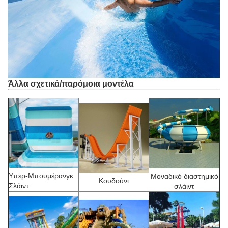
Άλλα σχετικά/παρόμοια μοντέλα
Υπερ-Μπουμέρανγκ
Μοναδικό διαστημικό
Κουδούνι
Σλάιντ
σλάιντ