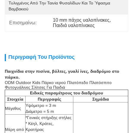
Τυλιγμένος Από Την Ταινία Φυσαλίδων Και Το Ύφασμα 
Βαμβακιού
10 mm πάχος υαλοπίνακες
, 
Επισημαίνω:
Παιδιά υαλοπίνακες
Περιγραφή Του Προϊόντος
Παιχνίδια στην πισίνα, βόλτες, γυαλί ίνες, διαδρόμιο στο
πάρκο.
ODM Outdoor Kids Πάρκο νερού Πλατόπεδο Πλατόσπιτο
Φυτογυάλινες Σλίτσες Για Παιδιά
Ειδικές παραμέτρους του διαδρόμου
Στοιχεία
Περιγραφές
Σημάδια
Υψόμετρο = 3 m
Μέγεθος
Διάμετρο = 5 m
*Γενικές στήριξης στήλες
* Κέηλ, Κράτες,
Μέρη από
Κρατήρας