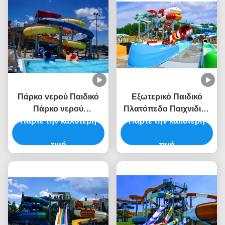
Πάρκο νερού Παιδικό
Εξωτερικό Παιδικό
Πάρκο νερού
Πλατόπεδο Παιχνιδιού
Πάρτε την καλύτερη
Εξοπλισμός
Φυτογυάλινη Γλιστρίνα
Πάρτε την καλύτερη
καλοκαιρινών
για πισίνα
παιχνιδιών Ακουά-
τιμή
τιμή
σλάιντ