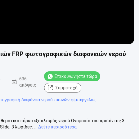
ιδιών FRP φωτογραφικών διαφανειών νερού
Επικοινωνήστε τώρα
-
636
απόψεις
Συμμετοχή
τογραφική διαφάνεια νερού πισινών φίμπεργκλας
ιά θεματικό πάρκο εξοπλισμός νερού Ονομασία του προϊόντος 3
de, 3 λωρίδες: ...
Δείτε περισσότερα