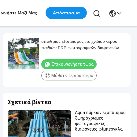
νωνήστε Μαζί Μας
Απόσπασμα
υπαίθριος εξοπλισμός παιχνιδιού νερού
παιδιών FRP φωτογραφικών διαφανειών
νερού δρομέων χαλιών 1.8M
Επικοινωνήστε τώρα
Μάθετε Περισσότερα
Σχετικά βίντεο
Aqua πάρκων εξοπλισμού
ζωηρόχρωμες
φωτογραφικές
διαφάνειες φίμπεργκλας
νερού συνήθειας