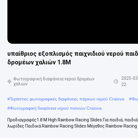
υπαίθριος εξοπλισμός παιχνιδιού νερού πα
δρομέων χαλιών 1.8M
2025-03
Φωτογραφική διαφάνεια νερού δρομέων
χαλιών
22
#
Τεράστιες φωτογραφικές διαφάνειες πάρκων νερού Craiova
#
Φω
#
Φωτογραφική διαφάνεια νερού πισινών Craiova
Προδιαγραφές1.8 M High Rainbow Racing Slides Για παιδιά, παιδ
λωρίδες Παιδικά Rainbow Racing Slides Μέγεθος Rainbow Racing Sli