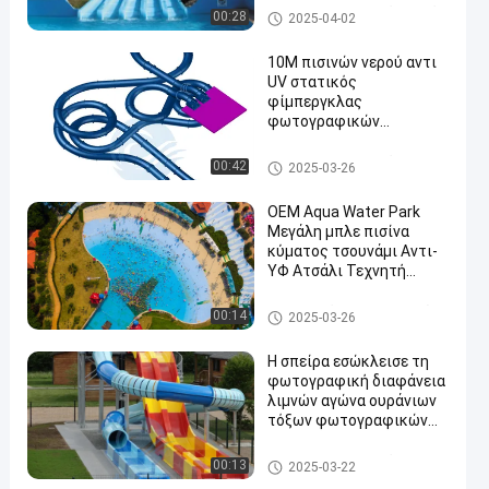
πολλαπλάσιες για την
Φωτογραφική διαφάνεια πάρ
00:28
2025-04-02
εμπορικά πισίνα/το σπίτι
κων νερού
10M πισινών νερού αντι
UV στατικός
φίμπεργκλας
φωτογραφικών
διαφανειών
εσωκλειόμενος διπλάσιο
Φωτογραφική διαφάνεια νερ
00:42
2025-03-26
ού πισινών
OEM Aqua Water Park
Μεγάλη μπλε πισίνα
κύματος τσουνάμι Αντι-
ΥΦ Ατσάλι Τεχνητή
μηχανή surf για πώληση
λίμνη κυμάτων κυματωγών
00:14
2025-03-26
Η σπείρα εσώκλεισε τη
φωτογραφική διαφάνεια
λιμνών αγώνα ουράνιων
τόξων φωτογραφικών
διαφανειών νερού με την
οδηγημένη ελαφριά
Φωτογραφική διαφάνεια νερ
00:13
2025-03-22
επίδραση
ού δρομέων χαλιών