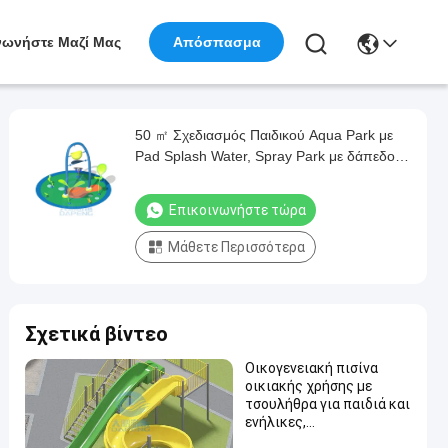
νωνήστε Μαζί Μας
Απόσπασμα
50 ㎡ Σχεδιασμός Παιδικού Aqua Park με
Pad Splash Water, Spray Park με δάπεδο
EPDM
Επικοινωνήστε τώρα
Μάθετε Περισσότερα
Σχετικά βίντεο
Οικογενειακή πισίνα
οικιακής χρήσης με
τσουλήθρα για παιδιά και
ενήλικες,
Εξατομικευμένος