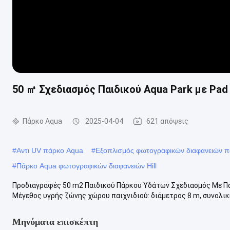
50 ㎡ Σχεδιασμός Παιδικού Aqua Park με Pad
Πάρκο Aqua
2025-04-04
621 απόψεις
#
Αντι UV πάρκο Aqua
#
Εξοπλισμός φωτογραφικών διαφανειών π
#
Πάρκο Aqua φωτογραφικών διαφανειών Hill
Προδιαγραφές 50 m2 Παιδικού Πάρκου Υδάτων Σχεδιασμός Με Π
Μέγεθος υγρής ζώνης χώρου παιχνιδιού: διάμετρος 8 m, συνολική
Μηνύματα επισκέπτη