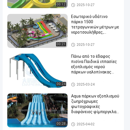
εξοπλισμός νερού από
Πάρκο Aqua
00:12
2025-10-27
fiberglass, Προσαρμογή
χρώματος
Εσωτερικό υδάτινο
πάρκο 1500
τετραγωνικών μέτρων με
νεροτσουλήθρες,
τεχνητό ποτάμι και
σχεδιασμό νερόσπιτου
Πάρκο Aqua
00:21
2025-10-27
για όλες τις ηλικίες
Πάνω από το έδαφος
πισίνα Παιδικά ιππασίες
εξοπλισμός νερού
πάρκων υαλοπίνακας
υδρατλαντικό μέρος
Φωτογραφική διαφάνεια νερ
00:24
2025-03-24
ού πισινών
Aqua πάρκων εξοπλισμού
ζωηρόχρωμες
φωτογραφικές
διαφάνειες φίμπεργκλας
νερού συνήθειας
πολλαπλάσιες για την
Φωτογραφική διαφάνεια πάρ
00:28
2025-04-02
εμπορικά πισίνα/το σπίτι
κων νερού