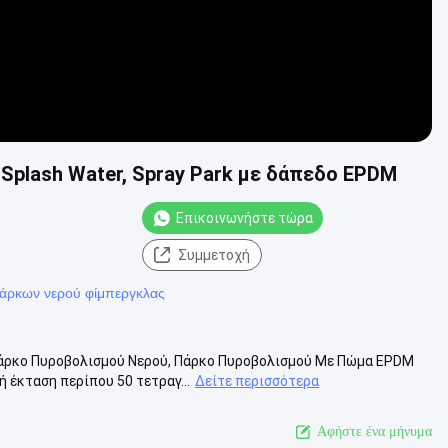
 Splash Water, Spray Park με δάπεδο EPDM
Επικοινωνήστε τώρα
Συμμετοχή
άρκων νερού φίμπεργκλας
άρκο Πυροβολισμού Νερού, Πάρκο Πυροβολισμού Με Πώμα EPDM
 έκταση περίπου 50 τετραγ...
Δείτε περισσότερα
Αφήστε ένα μήνυμα