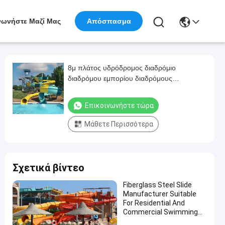
νωνήστε Μαζί Μας
Απόσπασμα
8μ πλάτος υδρόδρομος διαδρόμιο
διαδρόμου εμπορίου διαδρόμους
διαδρόμου από γυαλί για ιδιωτικές πισίνες
Επικοινωνήστε τώρα
Μάθετε Περισσότερα
Σχετικά βίντεο
Fiberglass Steel Slide
Manufacturer Suitable
For Residential And
Commercial Swimming
Pools In Water Parks For