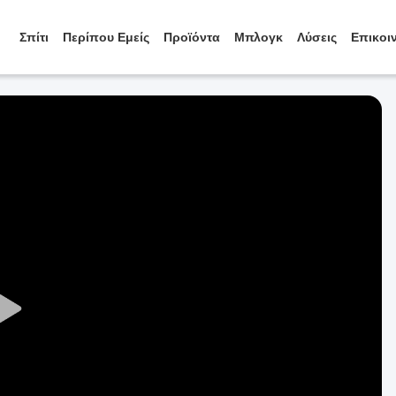
Σπίτι
Περίπου Εμείς
Προϊόντα
Μπλογκ
Λύσεις
Επικοι
Play
Video