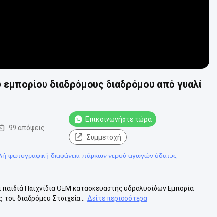
 εμπορίου διαδρόμους διαδρόμου από γυαλί
Επικοινωνήστε τώρα
99 απόψεις
Συμμετοχή
λή φωτογραφική διαφάνεια πάρκων νερού αγωγών ύδατος
α παιδιά Παιχνίδια OEM κατασκευαστής υδραλυσίδων Εμπορία
 του διαδρόμου Στοιχεία...
Δείτε περισσότερα