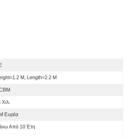
E
ight=1.2 Μ, Length=2.2 Μ
 CBM
 Χιλ.
 Μ Ευρέα
άνω Από 10 Έτη