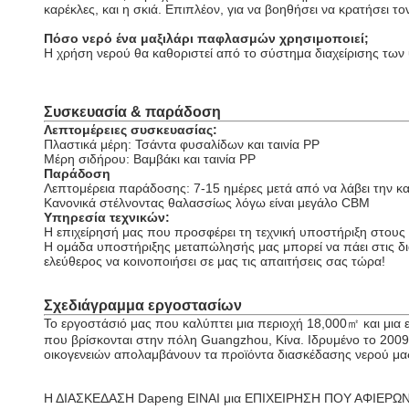
καρέκλες, και η σκιά. Επιπλέον, για να βοηθήσει να κρατήσει
Πόσο νερό ένα μαξιλάρι παφλασμών χρησιμοποιεί;
Η χρήση νερού θα καθοριστεί από το σύστημα διαχείρισης των 
Συσκευασία & παράδοση
Λεπτομέρειες συσκευασίας:
Πλαστικά μέρη: Τσάντα φυσαλίδων και ταινία PP
Μέρη σιδήρου: Βαμβάκι και ταινία PP
Παράδοση
Λεπτομέρεια παράδοσης: 7-15 ημέρες μετά από να λάβει την κ
Κανονικά στέλνοντας θαλασσίως λόγω είναι μεγάλο CBM
Υπηρεσία τεχνικών:
Η επιχείρησή μας που προσφέρει τη τεχνική υποστήριξη στους 
Η ομάδα υποστήριξης μεταπώλησής μας μπορεί να πάει στις δια
ελεύθερος να κοινοποιήσει σε μας τις απαιτήσεις σας τώρα!
Σχεδιάγραμμα εργοστασίων
Το εργοστάσιό μας που καλύπτει μια περιοχή 18,000㎡ και μια
που βρίσκονται στην πόλη Guangzhou, Κίνα. Ιδρυμένο το 2009,
οικογενειών απολαμβάνουν τα προϊόντα διασκέδασης νερού μα
Η ΔΙΑΣΚΕΔΑΣΗ Dapeng ΕΙΝΑΙ μια ΕΠΙΧΕΙΡΗΣΗ ΠΟΥ ΑΦΙΕΡΩΝΕ