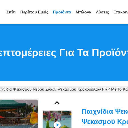
Σπίτι
Περίπου Εμείς
Προϊόντα
Μπλογκ
Λύσεις
Επικοι
επτομέρειες Για Τα Προϊόν
ιχνίδια Ψεκασμού Νερού Ζώων Ψεκασμού Κροκοδείλων FRP Με Το Κά
Παιχνίδια Ψε
Ψεκασμού Κρ