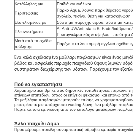
Κατάλληλος για
Παιδιά και ενήλικοι
Πάρκο Aqua, λούνα παρκ θέματος νερού, 
Περιπτώσεις
σχολείο, πισίνα, θέση για κατασκήνωση
Εξοπλισμένος με
Σύστημα παροχής νερού, σύστημα κατερ
Α. Anti-UV/Anti-static Β. Fade/διάβρωση
Πλεονεκτήματα
Γ. επαγγελματικός & υψηλός - ποιότητα 
Μετά από τα σχέδια
Παρέχετε τα λεπτομερή αγγλικά σχέδια 
πώλησης
Ένα καλά σχεδιασμένο μαξιλάρι παφλασμών είναι ένας μεγάλ
βάθος και ασφαλείς περιοχές παιχνιδιού ύφους λιμνών υδρό
συστημάτων διαχείρισης των υδάτων. Παρέχουμε τον εξοπλι
Πού να εγκαταστήσει
Χαρακτηριστικά βρήκε στις δημοτικές τοποθετήσεις πάρκων, τ
επίγειων επιπέδων, όπως οι επίγειοι ψεκασμοί και επάνω από 
Τα μαξιλάρια παφλασμών μπορούν επίσης να χρησιμοποιηθούν γ
μετατρέπετε μια υπάρχουσα wading λίμνη, ένα μαξιλάρι παφλασμώ
Πάρτε κάποια έμπνευση από τον κατάλογο μαξιλαριών παφλασμ
Άλλο παιχνίδι Aqua
Προσφέρουμε ποικίλη συναρπαστική υδρόβια εμπειρία παιχνιδι