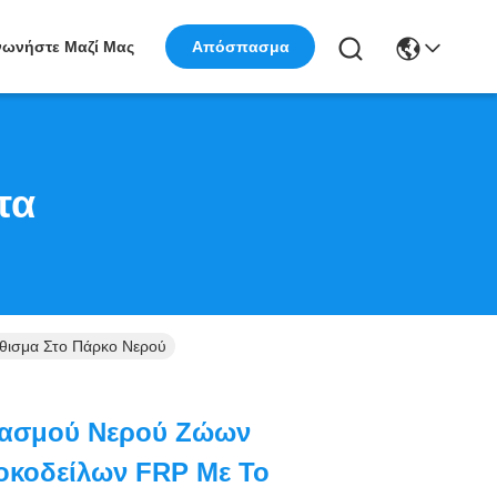
νωνήστε Μαζί Μας
Απόσπασμα
τα
θισμα Στο Πάρκο Νερού
κασμού Νερού Ζώων
οκοδείλων FRP Με Το