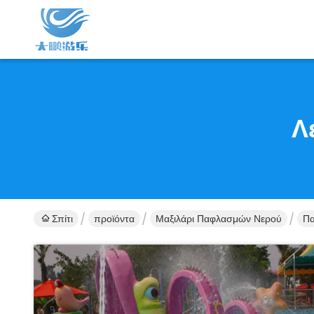
Λ
Σπίτι
προϊόντα
Μαξιλάρι Παφλασμών Νερού
Πα