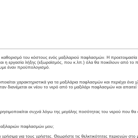
 καθορισμό του κόστους ενός μαξιλαριού παφλασμών. Η προετοιμασία
αι η εργασία λήξης (εξωραϊσμός, που κ.λπ.) όλα θα ποικίλουν από το 
ουμε έναν προϋπολογισμό.
ποιείται χαρακτηριστικά για τα μαξιλάρια παφλασμών και περιέχει έν
ταν διανέμεται εκ νέου το νερό από το μαξιλάρι παφλασμών και απαι
ησιμοποιείται συχνά λόγω της μεγάλης ποσότητας του νερού που θα α
 μαξιλαριών παφλασμών μου;
 χρήσιμα για τους χρήστες. Θεωρήστε τις θελκτικότητες περιοχών στο 