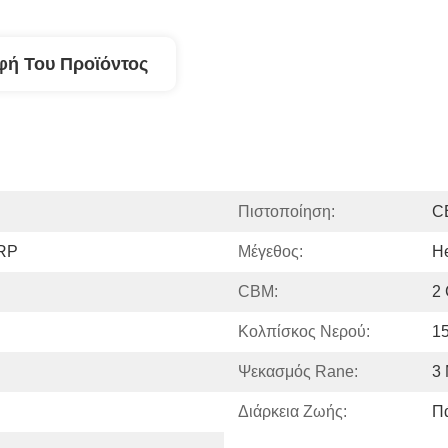
φή Του Προϊόντος
Πιστοποίηση:
C
FRP
Μέγεθος:
He
CBM:
2
Κολπίσκος Νερού:
15
Ψεκασμός Rane:
3
Διάρκεια Ζωής:
Π