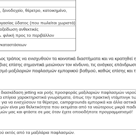
ξενοδοχείο, θέρετρο, κατοικημένο,
γασίας ύδατος (που πωλείται χωριστά)
/οξείδωση ανθεκτικές
Δ. φιλική προς το περιβάλλον
εγκαταστάσεων
ος τρόπος να ενισχυθούν τα κοινοτικά διαστήματα και να κρατηθεί 
βιες επίσης σημαντικά μειώνουν τον κίνδυνο, τις ανάγκες επάνδρω
σμό μαξιλαριών παφλασμών εμπορικού βαθμού, καθώς επίσης και τις
η διασκέδαση jetting και ροής προσφοράς μαξιλαριών παφλασμών νερο
τα επίγεια χαρακτηριστικά γνωρίσματα, όπως την πρακτική ντάμπινγκ τ
ια να ενισχύσουν τα θέρετρα, campgrounds εμπορικά και άλλα αστικά δ
ν είναι μια θελκτικότητα που εκτιμάται από τα νεώτερους μικρά παιδιά 
ών μας και φτάστε σε μας όταν έχετε οποιοδήποτε προγραμματισμό!
ού εκτός από τα μαξιλάρια παφλασμών.