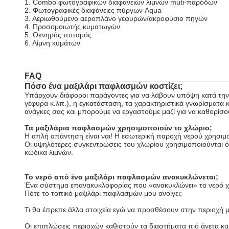
1. Combo φωτογραφικών διαφανειών λιμνών muti-παρόδων
2. Φωτογραφικές διαφάνειες πύργων Aqua
3. Αεριωθούμενο αεροπλάνο γεφυρών/ακροφύσιο πηγών
4. Προσομοιωτής κυματωγών
5. Οκνηρός ποταμός
6. Λίμνη κυμάτων
FAQ
Πόσο ένα μαξιλάρι παφλασμών κοστίζει;
Υπάρχουν διάφοροι παράγοντες για να λάβουν υπόψη κατά την
γέφυρα κ.λπ.), η εγκατάσταση, τα χαρακτηριστικά γνωρίσματα κ
ανάγκες σας και μπορούμε να εργαστούμε μαζί για να καθορίσ
Τα μαξιλάρια παφλασμών χρησιμοποιούν το χλώριο;
Η απλή απάντηση είναι ναι! Η εσωτερική παροχή νερού χρησιμο
Οι υψηλότερες συγκεντρώσεις του χλωρίου χρησιμοποιούνται ό
κώδικα λιμνών.
Το νερό από ένα μαξιλάρι παφλασμών ανακυκλώνεται;
Ένα σύστημα επανακυκλοφορίας που «ανακυκλώνει» το νερό χρ
Πότε το τοπικό μαξιλάρι παφλασμών μου ανοίγει;
Τι θα έπρεπε άλλα στοιχεία εγώ να προσθέσουν στην περιοχή
Οι επιπλώσεις περιοχών καθιστούν τα διαστήματα πιό άνετα και