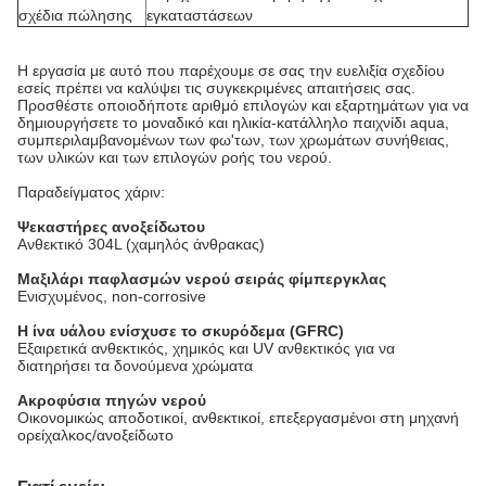
σχέδια πώλησης
εγκαταστάσεων
Η εργασία με αυτό που παρέχουμε σε σας την ευελιξία σχεδίου
εσείς πρέπει να καλύψει τις συγκεκριμένες απαιτήσεις σας.
Προσθέστε οποιοδήποτε αριθμό επιλογών και εξαρτημάτων για να
δημιουργήσετε το μοναδικό και ηλικία-κατάλληλο παιχνίδι aqua,
συμπεριλαμβανομένων των φω'των, των χρωμάτων συνήθειας,
των υλικών και των επιλογών ροής του νερού.
Παραδείγματος χάριν:
Ψεκαστήρες ανοξείδωτου
Ανθεκτικό 304L (χαμηλός άνθρακας)
Μαξιλάρι παφλασμών νερού σειράς φίμπεργκλας
Ενισχυμένος, non-corrosive
Η ίνα υάλου ενίσχυσε το σκυρόδεμα (GFRC)
Εξαιρετικά ανθεκτικός, χημικός και UV ανθεκτικός για να
διατηρήσει τα δονούμενα χρώματα
Ακροφύσια πηγών νερού
Οικονομικώς αποδοτικοί, ανθεκτικοί, επεξεργασμένοι στη μηχανή
ορείχαλκος/ανοξείδωτο