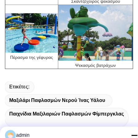
Σκαντζόχοιρος ψεκασμού
Πέρασμα της γέφυρας
Ψεκασμός βατράχων
Ετικέτες:
Μαξιλάρι Παφλασμών Νερού Ίνας Υάλου
Παιχνίδια Μαξιλαριών Παφλασμών Φίμπεργκλας
Αντιστατικοί Υπαίθριοι Ψεκαστήρες Νερού
admin