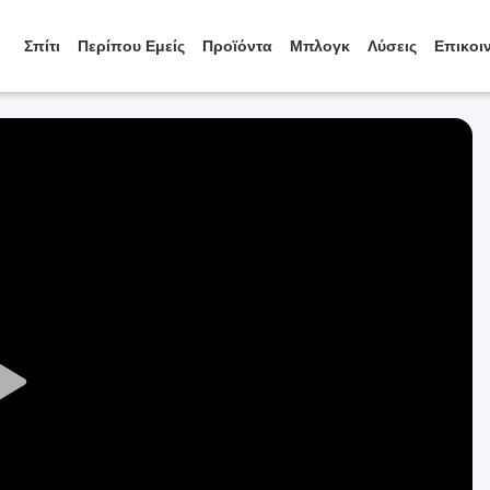
Σπίτι
Περίπου Εμείς
Προϊόντα
Μπλογκ
Λύσεις
Επικοι
Play
Video