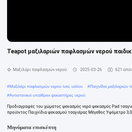
Teapot μαξιλαριών παφλασμών νερού παιδικώ
Μαξιλάρι παφλασμών νερού
2025-03-26
621 από
#
Μαξιλάρι παφλασμών νερού ίνας υάλου
#
Παιχνίδια μαξιλαριών
#
Αντιστατικοί υπαίθριοι ψεκαστήρες νερού
Προδιαγραφές του χώματος ψεκασμός νερό ψεκασμός Pad τσαγιέρ
προϊόντος Παιχνίδια ψεκασμού τσαγιέρας Μέγεθος Υψόμετρο 3,0 m
Μηνύματα επισκέπτη