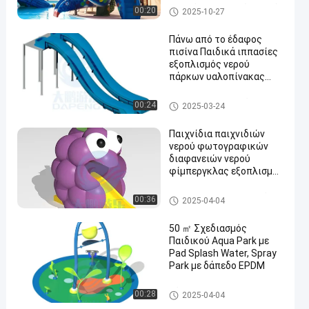
πισίνα διαδρόμιο
Μαξιλάρι παφλασμών νερού
00:20
2025-10-27
Πάνω από το έδαφος
πισίνα Παιδικά ιππασίες
εξοπλισμός νερού
πάρκων υαλοπίνακας
υδρατλαντικό μέρος
Φωτογραφική διαφάνεια νερ
00:24
2025-03-24
ού πισινών
Παιχνίδια παιχνιδιών
νερού φωτογραφικών
διαφανειών νερού
φίμπεργκλας εξοπλισμού
πάρκων νερού
διασκέδασης για την
Μίνι φωτογραφική διαφάνει
00:36
2025-04-04
εμπορική πισίνα
α λιμνών
50 ㎡ Σχεδιασμός
Παιδικού Aqua Park με
Pad Splash Water, Spray
Park με δάπεδο EPDM
Πάρκο Aqua
00:28
2025-04-04