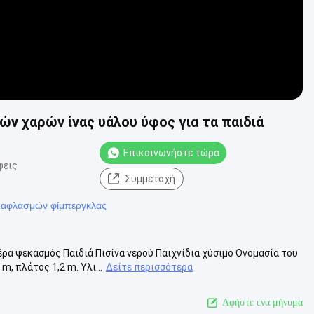
ν χαρών ίνας υάλου ύφος για τα παιδιά
Επικοινωνήστε τώρα
ψεις
Συμμετοχή
 παφλασμών φίμπεργκλας
α ψεκασμός Παιδιά Πισίνα νερού Παιχνίδια χύσιμο Ονομασία του
, πλάτος 1,2 m. Υλι...
Δείτε περισσότερα
Αφήστε ένα μήνυμα