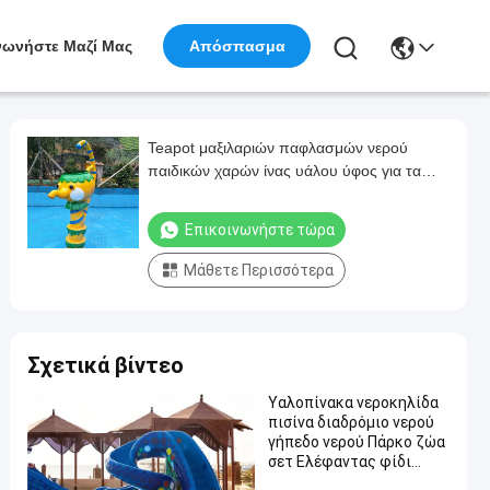
νωνήστε Μαζί Μας
Απόσπασμα
Teapot μαξιλαριών παφλασμών νερού
παιδικών χαρών ίνας υάλου ύφος για τα
παιδιά
Επικοινωνήστε τώρα
Μάθετε Περισσότερα
Σχετικά βίντεο
Υαλοπίνακα νεροκηλίδα
πισίνα διαδρόμιο νερού
γήπεδο νερού Πάρκο ζώα
σετ Ελέφαντας φίδι
ουράνιο τόξο Παιδική